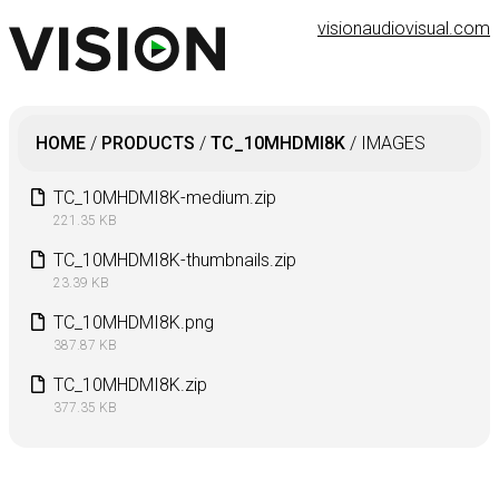
visionaudiovisual.com
HOME
/
PRODUCTS
/
TC_10MHDMI8K
/
IMAGES
TC_10MHDMI8K-medium.zip
221.35 KB
TC_10MHDMI8K-thumbnails.zip
23.39 KB
TC_10MHDMI8K.png
387.87 KB
TC_10MHDMI8K.zip
377.35 KB